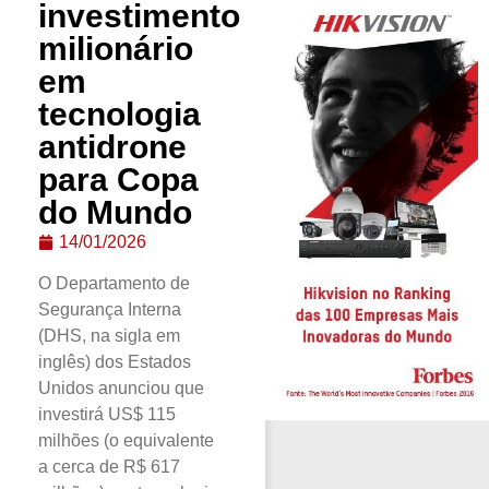
investimento
milionário
em
tecnologia
antidrone
para Copa
do Mundo
14/01/2026
O Departamento de
Segurança Interna
(DHS, na sigla em
inglês) dos Estados
Unidos anunciou que
investirá US$ 115
milhões (o equivalente
a cerca de R$ 617