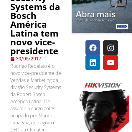
Systems da
Bosch
América
Latina tem
novo vice-
presidente
30/05/2017
Rodrigo Rebelato é o
novo vice-presidente de
Vendas e Marketing da
divisão Security Systems
da Robert Bosch
América Latina. Ele
assume o cargo antes
ocupado por Mauro
Lima-Vaz, que agora é
CEO da Climatec,