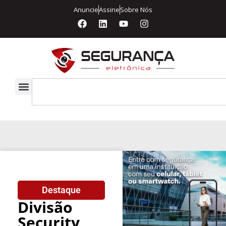
Anuncie
Assine
Sobre Nós
Destaque
Divisão
Security