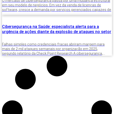
O mercado de cibersegurança passa por uma mudança estrutural
em seu modelo de negócios. Em vez da venda de licenças de
software, cresce a demanda por serviços gerenciados capazes de
Cibersegurança na Saúde: especialista alerta para a
urgência de ações diante da explosão de ataques no setor
Falhas simples como credenciais fracas abriram margem para
mais de 2 mil ataques semanais por organização em 2025,
segundo relatório da Check Point Research A cibersegurança,
privacidade e proteção de