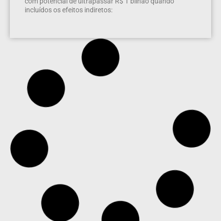
com potencial de ultrapassar R$ 1 bilhão quando
incluídos os efeitos indiretos: