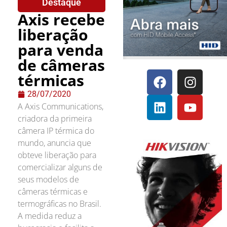
Destaque
Axis recebe
liberação
para venda
de câmeras
térmicas
28/07/2020
A Axis Communications,
criadora da primeira
câmera IP térmica do
mundo, anuncia que
obteve liberação para
comercializar alguns de
seus modelos de
câmeras térmicas e
termográficas no Brasil.
A medida reduz a