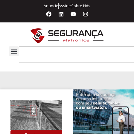
Anuncie
Assine
Sobre Nós