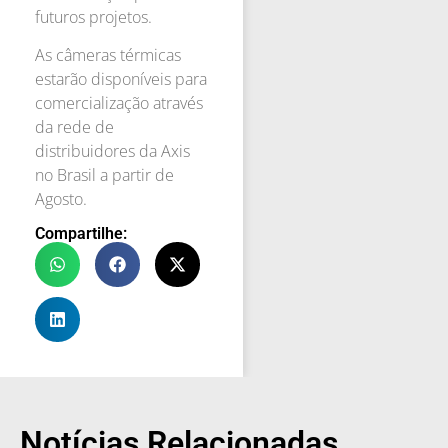
futuros projetos.
As câmeras térmicas
estarão disponíveis para
comercialização através
da rede de
distribuidores da Axis
no Brasil a partir de
Agosto.
Compartilhe:
Notícias Relacionadas