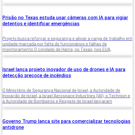
Prisão no Texas estuda usar câmeras com IA para vigiar
detentos e identificar emergências
Projeto busca reforçar a segurança e aliviar a carga de trabalho em
unidade marcada por falta de funcionários e falhas de
monitoramento O condado de Harris, no Texas, nos EUA,
Israel lança projeto inovador de uso de drones e IA para
detecção precoce de incêndios
O Ministério de Segurança Nacional de Israel, a Autoridade de
Inovação de Israel, a Israel Aerospace Industries (IAI), o Technion e
a Autoridade de Bombeiros e Resgate de Israel lançaram
Governo Trump lança site para comercializar tecnologias
antidrone