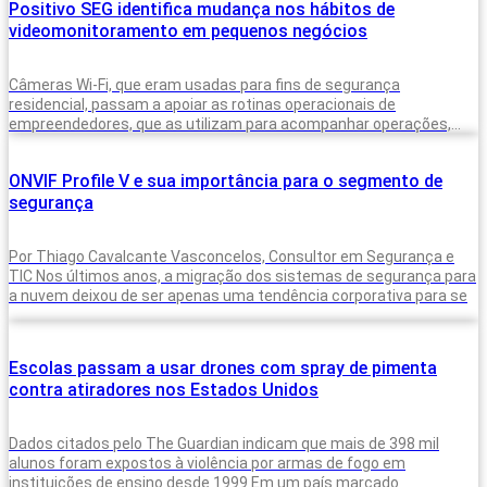
Positivo SEG identifica mudança nos hábitos de
videomonitoramento em pequenos negócios
Câmeras Wi-Fi, que eram usadas para fins de segurança
residencial, passam a apoiar as rotinas operacionais de
empreendedores, que as utilizam para acompanhar operações,
equipes e situações do dia a
ONVIF Profile V e sua importância para o segmento de
segurança
Por Thiago Cavalcante Vasconcelos, Consultor em Segurança e
TIC Nos últimos anos, a migração dos sistemas de segurança para
a nuvem deixou de ser apenas uma tendência corporativa para se
Escolas passam a usar drones com spray de pimenta
contra atiradores nos Estados Unidos
Dados citados pelo The Guardian indicam que mais de 398 mil
alunos foram expostos à violência por armas de fogo em
instituições de ensino desde 1999 Em um país marcado