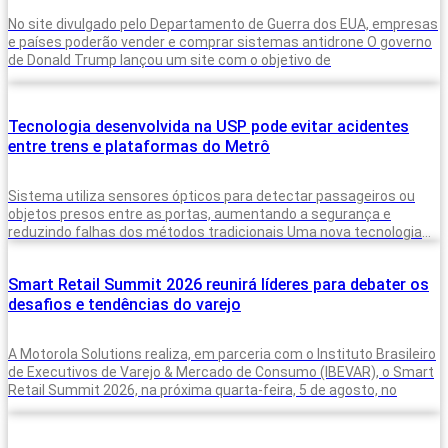
No site divulgado pelo Departamento de Guerra dos EUA, empresas
e países poderão vender e comprar sistemas antidrone O governo
de Donald Trump lançou um site com o objetivo de
Tecnologia desenvolvida na USP pode evitar acidentes
entre trens e plataformas do Metrô
Sistema utiliza sensores ópticos para detectar passageiros ou
objetos presos entre as portas, aumentando a segurança e
reduzindo falhas dos métodos tradicionais Uma nova tecnologia
desenvolvida para monitorar a presença
Smart Retail Summit 2026 reunirá líderes para debater os
desafios e tendências do varejo
A Motorola Solutions realiza, em parceria com o Instituto Brasileiro
de Executivos de Varejo & Mercado de Consumo (IBEVAR), o Smart
Retail Summit 2026, na próxima quarta-feira, 5 de agosto, no