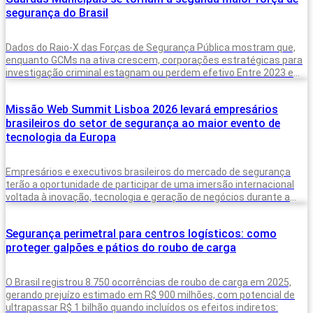
segurança do Brasil
Dados do Raio-X das Forças de Segurança Pública mostram que,
enquanto GCMs na ativa crescem, corporações estratégicas para
investigação criminal estagnam ou perdem efetivo Entre 2023 e
2025, o Brasil
Missão Web Summit Lisboa 2026 levará empresários
brasileiros do setor de segurança ao maior evento de
tecnologia da Europa
Empresários e executivos brasileiros do mercado de segurança
terão a oportunidade de participar de uma imersão internacional
voltada à inovação, tecnologia e geração de negócios durante a
Missão Web Summit
Segurança perimetral para centros logísticos: como
proteger galpões e pátios do roubo de carga
O Brasil registrou 8.750 ocorrências de roubo de carga em 2025,
gerando prejuízo estimado em R$ 900 milhões, com potencial de
ultrapassar R$ 1 bilhão quando incluídos os efeitos indiretos: