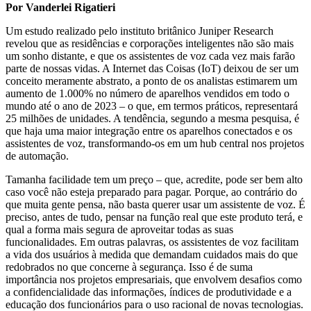
Por Vanderlei Rigatieri
Um estudo realizado pelo instituto britânico Juniper Research
revelou que as residências e corporações inteligentes não são mais
um sonho distante, e que os assistentes de voz cada vez mais farão
parte de nossas vidas. A Internet das Coisas (IoT) deixou de ser um
conceito meramente abstrato, a ponto de os analistas estimarem um
aumento de 1.000% no número de aparelhos vendidos em todo o
mundo até o ano de 2023 – o que, em termos práticos, representará
25 milhões de unidades. A tendência, segundo a mesma pesquisa, é
que haja uma maior integração entre os aparelhos conectados e os
assistentes de voz, transformando-os em um hub central nos projetos
de automação.
Tamanha facilidade tem um preço – que, acredite, pode ser bem alto
caso você não esteja preparado para pagar. Porque, ao contrário do
que muita gente pensa, não basta querer usar um assistente de voz. É
preciso, antes de tudo, pensar na função real que este produto terá, e
qual a forma mais segura de aproveitar todas as suas
funcionalidades. Em outras palavras, os assistentes de voz facilitam
a vida dos usuários à medida que demandam cuidados mais do que
redobrados no que concerne à segurança. Isso é de suma
importância nos projetos empresariais, que envolvem desafios como
a confidencialidade das informações, índices de produtividade e a
educação dos funcionários para o uso racional de novas tecnologias.