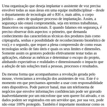
Uma organização que deseja implantar o assistente de voz precisa
envolver todas as suas áreas em uma equipe multidisciplinar – desde
o departamento de tecnologia até o RH e, mais além, o corpo
jurídico – antes de qualquer processo de implantação. Assim, a
segurança não estará comprometida, seja em termos trabalhistas,
financeiros ou organizacionais. E quando falamos em segurança, é
preciso observar dois aspectos: o primeiro, que demanda
conhecimento das características técnicas dos produtos (tais como
criptografia, senhas e possibilidade de reconhecimento biométrico de
voz); e o segundo, que requer a plena compreensão de como essas
tecnologias serão de fato úteis e quais os seus limites e dimensões.
Somente assim os gestores poderão efetivamente testar todas as
aplicações, elaborar as métricas e determinar o escopo do projeto,
alinhando expectativas e realidades e dimensionando o impacto que
a adoção de tais soluções trará a pessoas, processos e resultados.
Da mesma forma que acompanhamos a revolução gerada pelo
mouse, vivenciamos a revolução dos assistentes de voz. Este é o
momento em que precisamos aprender a usar com responsabilidade
estes dispositivos. Pode parecer banal, mas um telefonema de
negócios que envolve informações confidenciais pode ser gravado
inadvertidamente por um microfone que sem querer foi ativado, e os
dados podem ser registrados em um servidor que, por sua vez, pode
não estar 100% protegido. Também é importante monitorar como os