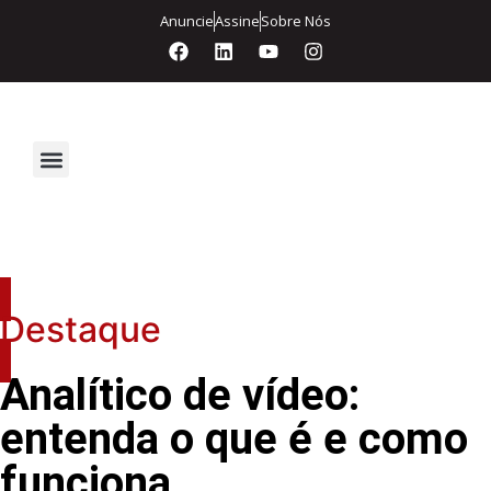
Anuncie
Assine
Sobre Nós
Segurança Eletrônica
Destaque
Analítico de vídeo:
entenda o que é e como
funciona