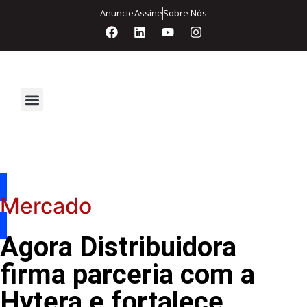
Anuncie
Assine
Sobre Nós
Segurança Eletrônica
Mercado
Agora Distribuidora
firma parceria com a
Hytera e fortalece