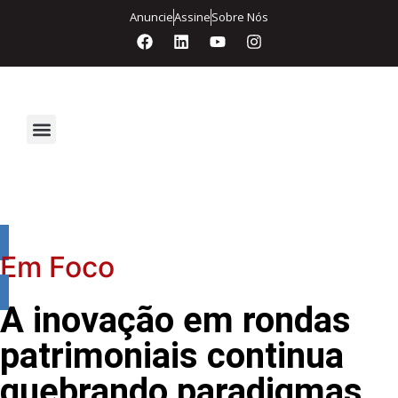
Anuncie
Assine
Sobre Nós
Segurança Eletrônica
Em Foco
A inovação em rondas
patrimoniais continua
quebrando paradigmas