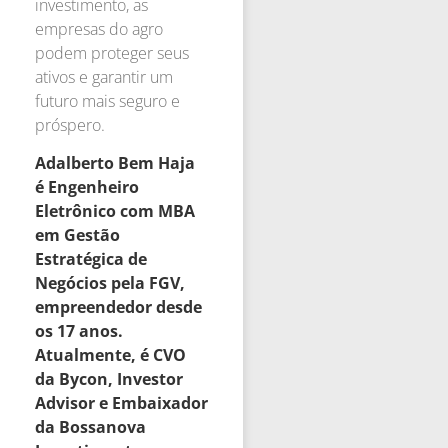
investimento, as
empresas do agro
podem proteger seus
ativos e garantir um
futuro mais seguro e
próspero.
Adalberto Bem Haja
é Engenheiro
Eletrônico com MBA
em Gestão
Estratégica de
Negócios pela FGV,
empreendedor desde
os 17 anos.
Atualmente, é CVO
da Bycon, Investor
Advisor e Embaixador
da Bossanova