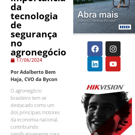
da
tecnologia
de
segurança
no
agronegócio
17/06/2024
Por Adalberto Bem
Haja, CVO da Bycon
O agronegócio
brasileiro tem se
destacado como um
dos principais motores
da economia nacional,
contribuindo
significativamente para