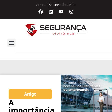
Anuncie
Assine
Sobre Nós
Artigo
A
importância