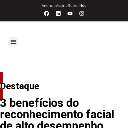
Anuncie
Assine
Sobre Nós
Segurança Eletrônica
Destaque
3 benefícios do
reconhecimento facial
de alto desempenho