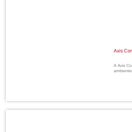
Axis Com
A Axis Co
ambientes