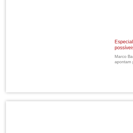
Especial
possíveis
Marco Bar
apontam p