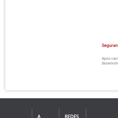
Seguranç
Após carr
desenvolv
A
REDES