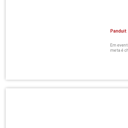
Panduit 
Em evento
meta é ch