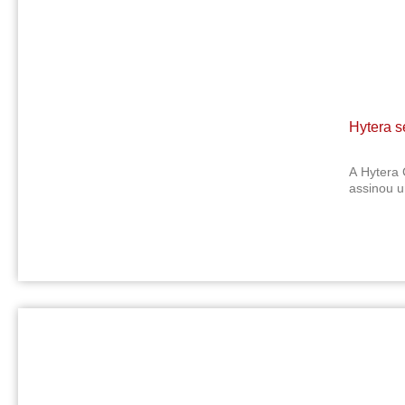
Hytera s
A Hytera 
assinou 