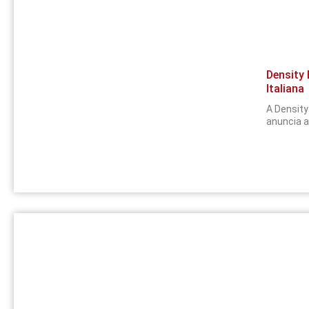
Density 
Italiana
A Density
anuncia a