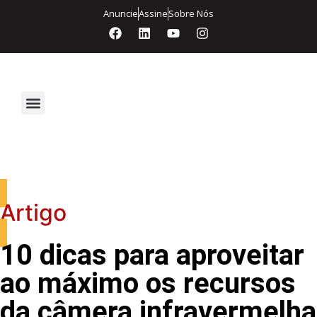
Anuncie
Assine
Sobre Nós
Segurança Eletrônica
Artigo
10 dicas para aproveitar
ao máximo os recursos
da câmera infravermelha