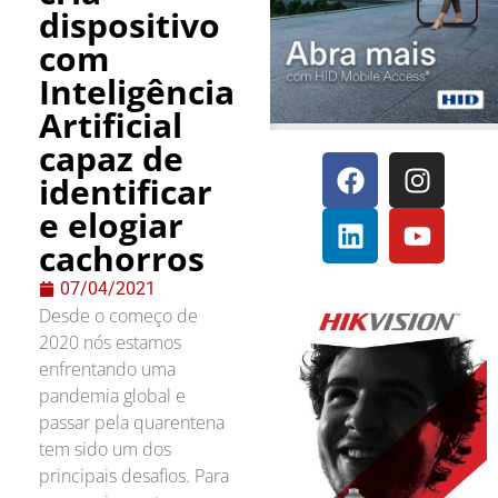
dispositivo
com
Inteligência
Artificial
capaz de
identificar
e elogiar
cachorros
07/04/2021
Desde o começo de
2020 nós estamos
enfrentando uma
pandemia global e
passar pela quarentena
tem sido um dos
principais desafios. Para