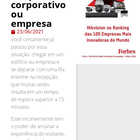
corporativo
ou
empresa
23/06/2021
Você certamente já
passou por essa
situação: chegar em um
edifício ou empresa e
se deparar com uma fila
enorme na recepção,
que muitas vezes
resulta em um tempo
de espera superior a 15
minutos.
Esse inconveniente tem
o poder de arruinar a
experiência do visitante,