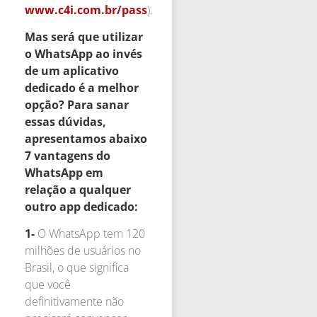
www.c4i.com.br/pass
).
Mas será que utilizar
o WhatsApp ao invés
de um aplicativo
dedicado é a melhor
opção? Para sanar
essas dúvidas,
apresentamos abaixo
7 vantagens do
WhatsApp em
relação a qualquer
outro app dedicado:
1-
O WhatsApp tem 120
milhões de usuários no
Brasil, o que significa
que você
definitivamente não