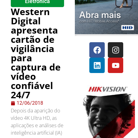
Eletrônica
Western
Digital
apresenta
cartão de
vigilância
para
captura de
vídeo
confiável
24/7
12/06/2018
Depois da aparição do
vídeo 4K Ultra HD, as
aplicações e análises de
inteligência artificial (IA)