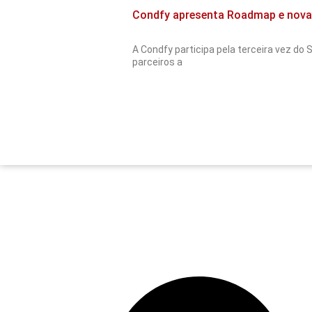
Condfy apresenta Roadmap e nova
A Condfy participa pela terceira vez do
parceiros a