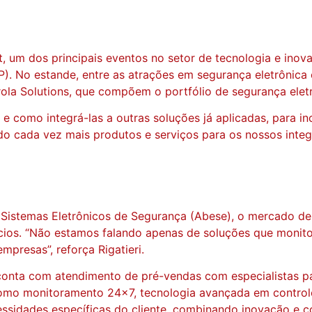
um dos principais eventos no setor de tecnologia e inova
SP). No estande, entre as atrações em segurança eletrônic
orola Solutions, que compõem o portfólio de segurança ele
 e como integrá-las a outras soluções já aplicadas, para 
 cada vez mais produtos e serviços para os nossos integra
istemas Eletrônicos de Segurança (Abese), o mercado de S
ios. “Não estamos falando apenas de soluções que monit
mpresas”, reforça Rigatieri.
onta com atendimento de pré-vendas com especialistas par
o monitoramento 24×7, tecnologia avançada em controle de
sidades específicas do cliente, combinando inovação e conf