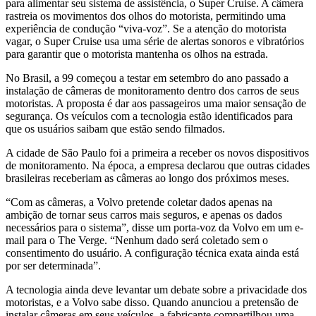
para alimentar seu sistema de assistência, o Super Cruise. A câmera
rastreia os movimentos dos olhos do motorista, permitindo uma
experiência de condução “viva-voz”. Se a atenção do motorista
vagar, o Super Cruise usa uma série de alertas sonoros e vibratórios
para garantir que o motorista mantenha os olhos na estrada.
No Brasil, a 99 começou a testar em setembro do ano passado a
instalação de câmeras de monitoramento dentro dos carros de seus
motoristas. A proposta é dar aos passageiros uma maior sensação de
segurança. Os veículos com a tecnologia estão identificados para
que os usuários saibam que estão sendo filmados.
A cidade de São Paulo foi a primeira a receber os novos dispositivos
de monitoramento. Na época, a empresa declarou que outras cidades
brasileiras receberiam as câmeras ao longo dos próximos meses.
“Com as câmeras, a Volvo pretende coletar dados apenas na
ambição de tornar seus carros mais seguros, e apenas os dados
necessários para o sistema”, disse um porta-voz da Volvo em um e-
mail para o The Verge. “Nenhum dado será coletado sem o
consentimento do usuário. A configuração técnica exata ainda está
por ser determinada”.
A tecnologia ainda deve levantar um debate sobre a privacidade dos
motoristas, e a Volvo sabe disso. Quando anunciou a pretensão de
instalar câmeras em seus veículos, a fabricante compartilhou uma