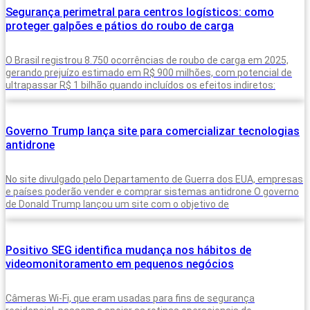
Segurança perimetral para centros logísticos: como
proteger galpões e pátios do roubo de carga
O Brasil registrou 8.750 ocorrências de roubo de carga em 2025,
gerando prejuízo estimado em R$ 900 milhões, com potencial de
ultrapassar R$ 1 bilhão quando incluídos os efeitos indiretos:
Governo Trump lança site para comercializar tecnologias
antidrone
No site divulgado pelo Departamento de Guerra dos EUA, empresas
e países poderão vender e comprar sistemas antidrone O governo
de Donald Trump lançou um site com o objetivo de
Positivo SEG identifica mudança nos hábitos de
videomonitoramento em pequenos negócios
Câmeras Wi-Fi, que eram usadas para fins de segurança