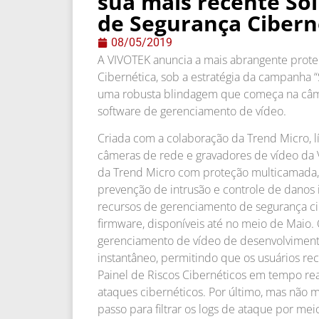
sua mais recente So
de Segurança Cibern
08/05/2019
A VIVOTEK anuncia a mais abrangente prot
Cibernética, sob a estratégia da campanha 
uma robusta blindagem que começa na câme
software de gerenciamento de vídeo.
Criada com a colaboração da Trend Micro, l
câmeras de rede e gravadores de vídeo da V
da Trend Micro com proteção multicamada, 
prevenção de intrusão e controle de danos 
recursos de gerenciamento de segurança cib
firmware, disponíveis até no meio de Maio
gerenciamento de vídeo de desenvolviment pr
instantâneo, permitindo que os usuários r
Painel de Riscos Cibernéticos em tempo real
ataques cibernéticos. Por último, mas não
passo para filtrar os logs de ataque por mei