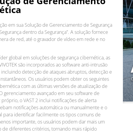
lução de Gerenciamento
ética
eção em sua Solução de Gerenciamento de Segurança
“Segurança dentro da Segurança”. A solução fornece
ra de red, até o gravador de vídeo em rede e no
íder global em soluções de segurança cibernética, as
IVOTEK são incorporados ao software anti-intrusão
incluindo detecção de ataques abruptos, detecção e
instantâneos. Os usuários podem obter os seguintes
ernética com as últimas versões de atualização de
. O gerenciamento avançado em seu software de
óprio, o VAST 2 inclui notificações de alerta
ecebam notificações automática ou manualmente e o
 para identificar facilmente os tipos comuns de
 menos importante, os usuários podem dar mais um
o de diferentes critérios, tornando mais rápido