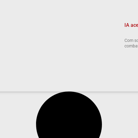
IA ac
Com so
combate