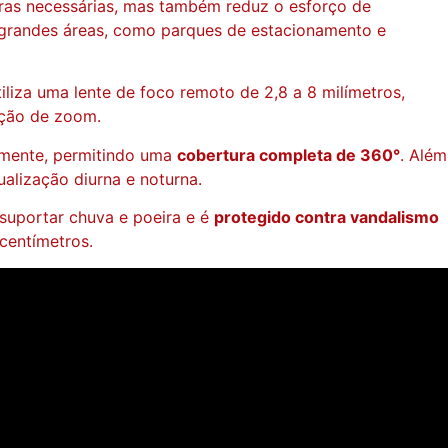
ras necessárias, mas também reduz o esforço de
de grandes áreas, como parques de estacionamento e
tiliza uma lente de foco remoto de 2,8 a 8 milímetros,
nção de zoom.
lmente, permitindo uma
cobertura completa de 360​​°
. Além
ualização diurna e noturna.
suportar chuva e poeira e é
protegido contra vandalismo
centímetros.