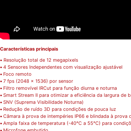
Características principais
•
Resolução total de 12 megapixels
•
4 Sensores Independentes com visualização ajustável
•
Foco remoto
•
7 fps (2048 x 1536) por sensor
•
Filtro removível IRCut para função diurna e noturna
•
Smart Stream II para otimizar a eficiência da largura de 
•
SNV (Suprema Visibilidade Noturna)
•
Redução de ruído 3D para condições de pouca luz
•
Câmara à prova de intempéries IP66 e blindada à prova 
•
Ampla faixa de temperatura (-40°C a 55°C) para condiçõ
•
Microfone embutido