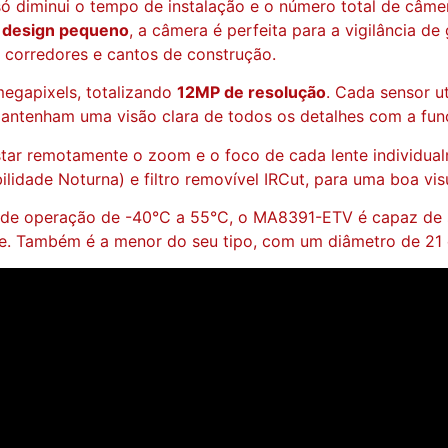
ó diminui o tempo de instalação e o número total de câme
u
design pequeno
, a câmera é perfeita para a vigilância 
corredores e cantos de construção.
egapixels, totalizando
12MP de resolução
. Cada sensor u
mantenham uma visão clara de todos os detalhes com a fu
star remotamente o zoom e o foco de cada lente individua
lidade Noturna) e filtro removível IRCut, para uma boa vis
a de operação de -40°C a 55°C, o MA8391-ETV é capaz de 
vre. Também é a menor do seu tipo, com um diâmetro de 21 