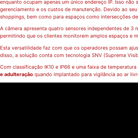
enquanto ocupam apenas um único endereço IP. Isso não s
gerenciamento e os custos de manutenção. Devido ao se
shoppings, bem como para espaços como intersecções de 
A câmera apresenta quatro sensores independentes de 3 m
permitindo que os clientes monitorem amplos espaços e 
Esta versatilidade faz com que os operadores possam aju
disso, a solução conta com tecnologia SNV (Suprema Visibi
Com classificação IK10 e IP66 e uma faixa de temperatur
e adulteração
quando implantado para vigilância ao ar li