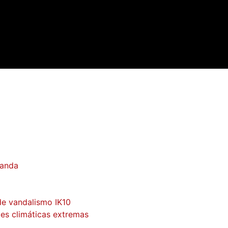
banda
de vandalismo IK10
es climáticas extremas