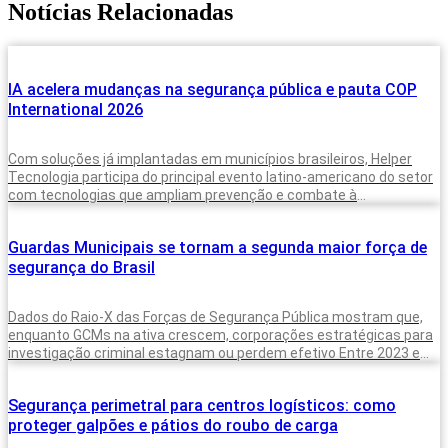
Notícias Relacionadas
IA acelera mudanças na segurança pública e pauta COP
International 2026
Com soluções já implantadas em municípios brasileiros, Helper
Tecnologia participa do principal evento latino-americano do setor
com tecnologias que ampliam prevenção e combate à
criminalidade A inteligência artificial deixou de
Guardas Municipais se tornam a segunda maior força de
segurança do Brasil
Dados do Raio-X das Forças de Segurança Pública mostram que,
enquanto GCMs na ativa crescem, corporações estratégicas para
investigação criminal estagnam ou perdem efetivo Entre 2023 e
2025, o Brasil
Segurança perimetral para centros logísticos: como
proteger galpões e pátios do roubo de carga