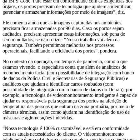
da ISPS Code. Para estar em conformidade com as exigências dos
órgãos, os portos precisam de tecnologia que ajudem a identificar,
gerenciar e armazenar informações por meio de imagens”, diz.
Ele comenta ainda que as imagens capturadas nos ambientes
precisam ficar armazenadas por 90 dias. Caso os portos sejam
auditados, precisam apresentar essas informações, sob pena de
serem multados, se não o fizer. “Nosso trabalho vai além da
segurança. Também permitimos melhorias nos processos
operacionais, facilitando a eficiência dos portos”, pondera.
No contexto da operação, em tempos de pandemia, como o que
estamos vivendo, o especialista conta que além de analíticos de
reconhecimento facial (com possibilidade de integração com banco
de dados da Polícia Civil e Secretarias de Segurança Públicas) e
analíticos que ajudam a identificar carros roubados (com
possibilidade de integração com o banco de dados do Detran), por
exemplo, a tecnologia de videomonitoramento inteligente é capaz de
ajudar os responsáveis pela segurança dos portos na aferição de
temperatura das pessoas que entram na zona portuária, por meio de
câmeras térmicas, assim como ajudam na identificação do uso de
máscaras e aglomerações indevidas.
“Nossa tecnologia é 100% customizável e está em conformidade
com as atuais necessidades do cliente. O videomonitoramento
inteligente é uma plataforma supercompleta, que traz ao cliente uma