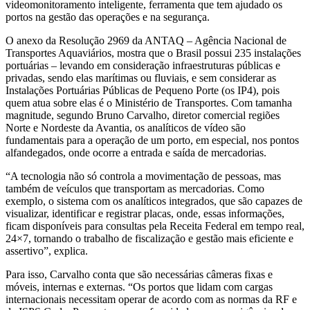
videomonitoramento inteligente, ferramenta que tem ajudado os
portos na gestão das operações e na segurança.
O anexo da Resolução 2969 da ANTAQ – Agência Nacional de
Transportes Aquaviários, mostra que o Brasil possui 235 instalações
portuárias – levando em consideração infraestruturas públicas e
privadas, sendo elas marítimas ou fluviais, e sem considerar as
Instalações Portuárias Públicas de Pequeno Porte (os IP4), pois
quem atua sobre elas é o Ministério de Transportes. Com tamanha
magnitude, segundo Bruno Carvalho, diretor comercial regiões
Norte e Nordeste da Avantia, os analíticos de vídeo são
fundamentais para a operação de um porto, em especial, nos pontos
alfandegados, onde ocorre a entrada e saída de mercadorias.
“A tecnologia não só controla a movimentação de pessoas, mas
também de veículos que transportam as mercadorias. Como
exemplo, o sistema com os analíticos integrados, que são capazes de
visualizar, identificar e registrar placas, onde, essas informações,
ficam disponíveis para consultas pela Receita Federal em tempo real,
24×7, tornando o trabalho de fiscalização e gestão mais eficiente e
assertivo”, explica.
Para isso, Carvalho conta que são necessárias câmeras fixas e
móveis, internas e externas. “Os portos que lidam com cargas
internacionais necessitam operar de acordo com as normas da RF e