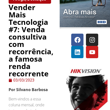
Vender
Mais
Tecnologia
#7: Venda
consultiva
com
recorrência,
a famosa
renda
recorrente
03/03/2023
Por Silvano Barbosa
Bem-vindos a essa
coluna mensal, onde