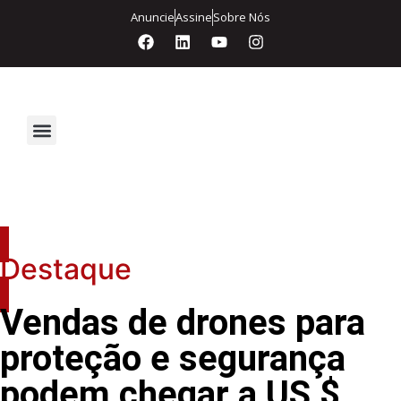
Anuncie
Assine
Sobre Nós
Segurança Eletrônica
Destaque
Vendas de drones para
proteção e segurança
podem chegar a US $