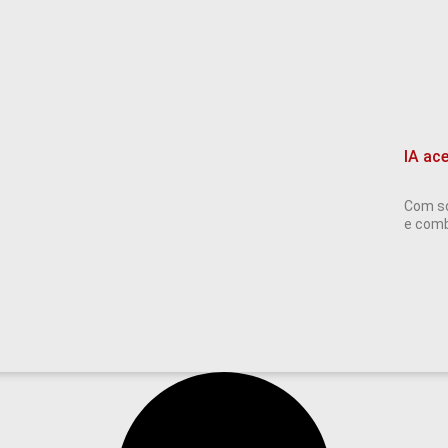
IA ac
Com so
e comba