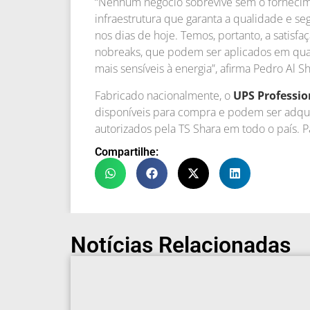
“Nenhum negócio sobrevive sem o fornecim
infraestrutura que garanta a qualidade e se
nos dias de hoje. Temos, portanto, a satis
nobreaks, que podem ser aplicados em qua
mais sensíveis à energia”, afirma Pedro Al S
Fabricado nacionalmente, o
UPS Professio
disponíveis para compra e podem ser adqui
autorizados pela TS Shara em todo o país. 
Compartilhe:
Notícias Relacionadas