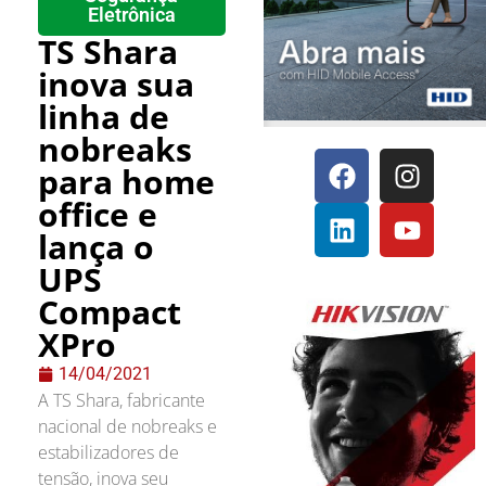
Eletrônica
TS Shara
inova sua
linha de
nobreaks
para home
office e
lança o
UPS
Compact
XPro
14/04/2021
A TS Shara, fabricante
nacional de nobreaks e
estabilizadores de
tensão, inova seu