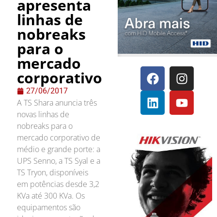
apresenta
linhas de
nobreaks
para o
mercado
corporativo
27/06/2017
A TS Shara anuncia três
novas linhas de
nobreaks para o
mercado corporativo de
médio e grande porte: a
UPS Senno, a TS Syal e a
TS Tryon, disponíveis
em potências desde 3,2
KVa até 300 KVa. Os
equipamentos são