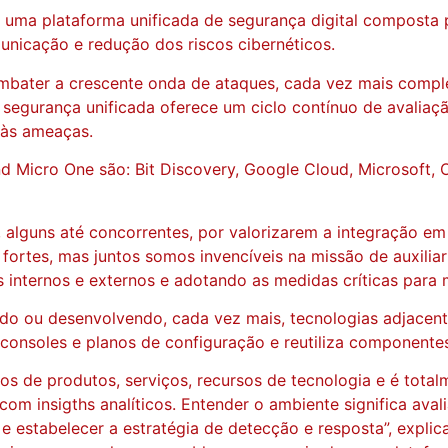
 uma plataforma unificada de segurança digital composta 
nicação e redução dos riscos cibernéticos.
mbater a crescente onda de ataques, cada vez mais comple
egurança unificada oferece um ciclo contínuo de avaliação
a às ameaças.
d Micro One são: Bit Discovery, Google Cloud, Microsoft, O
 alguns até concorrentes, por valorizarem a integração e
ortes, mas juntos somos invencíveis na missão de auxiliar
ais internos e externos e adotando as medidas críticas para
ndo ou desenvolvendo, cada vez mais, tecnologias adjacen
 consoles e planos de configuração e reutiliza componente
os de produtos, serviços, recursos de tecnologia e é tota
com insigths analíticos. Entender o ambiente significa aval
o e estabelecer a estratégia de detecção e resposta”, expl