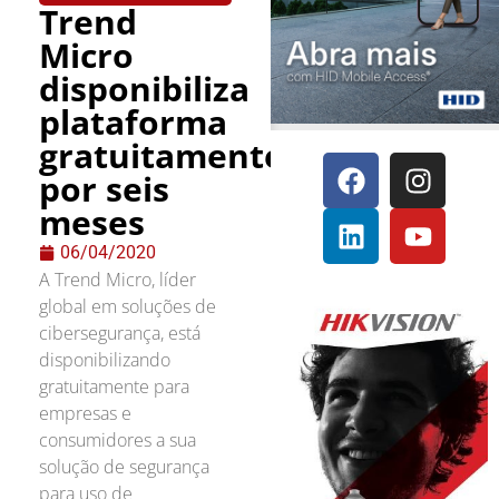
Trend
Micro
disponibiliza
plataforma
gratuitamente
por seis
meses
06/04/2020
A Trend Micro, líder
global em soluções de
cibersegurança, está
disponibilizando
gratuitamente para
empresas e
consumidores a sua
solução de segurança
para uso de