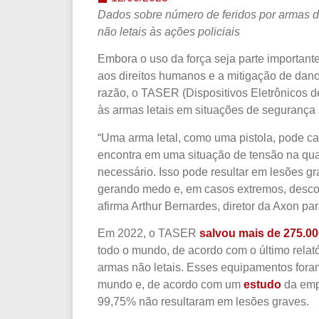
Dados sobre número de feridos por armas d
não letais às ações policiais
Embora o uso da força seja parte importante
aos direitos humanos e a mitigação de dan
razão, o TASER (Dispositivos Eletrônicos de
às armas letais em situações de segurança 
“Uma arma letal, como uma pistola, pode ca
encontra em uma situação de tensão na qua
necessário. Isso pode resultar em lesões 
gerando medo e, em casos extremos, descon
afirma Arthur Bernardes, diretor da Axon par
Em 2022, o TASER
salvou mais de 275.0
todo o mundo, de acordo com o último relat
armas não letais. Esses equipamentos foram
mundo e, de acordo com um
estudo
da emp
99,75% não resultaram em lesões graves.