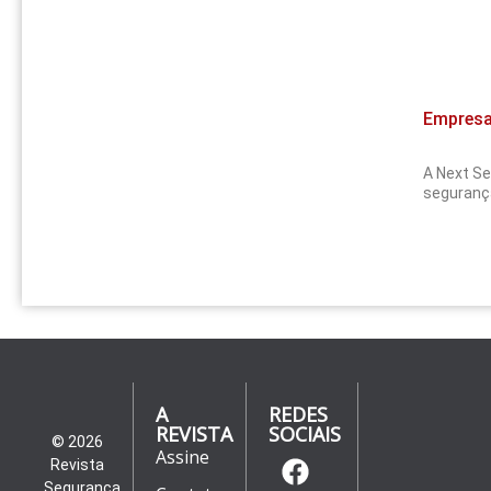
Empresa 
A Next Se
segurança
A
REDES
REVISTA
SOCIAIS
© 2026
Assine
Revista
Segurança