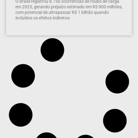
O Brasil registrou 8.750 ocorrências de roubo de carga
em 2025, gerando prejuízo estimado em R$ 900 milhões,
com potencial de ultrapassar R$ 1 bilhão quando
incluídos os efeitos indiretos: