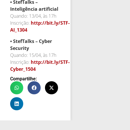
• StefTalks –
Inteligência artificial
Quando: 13/04, às 17h
Inscrição:
http://bit.ly/STF-
AI_1304
• StefTalks – Cyber
Security
Quando: 15/04, às 17h
Inscrição:
http://bit.ly/STF-
Cyber_1504
Compartilhe: