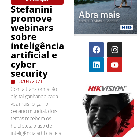
Stefanini
promove
webinars
sobre
inteligência
artificial e
cyber
security
13/04/2021
Com a transformação
digital ganhando cada
vez mais força no
cenário mundial, dois
temas recebem os
holofotes: o uso de
inteligência artificial e a