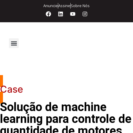
Anuncie
Assine
Sobre Nós
Segurança Eletrônica
Case
Solução de machine
learning para controle de
quantidade de motores