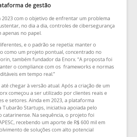
lataforma de gestão
2023 com o objetivo de enfrentar um problema
ustentar, no dia a dia, controles de cibersegurança
m apenas no papel.
ferentes, e o padrão se repetia: manter o
do como um projeto pontual, concentrado no
adorin, também fundador da Enorx. “A proposta foi
manter o compliance com os frameworks e normas
ditáveis em tempo real.”
 até chegar à versão atual. Após a criação de um
rx começou a ser utilizado por clientes reais e
s e setores. Ainda em 2023, a plataforma
Tubarão Startups, iniciativa apoiada pelo
 catarinense. Na sequência, o projeto foi
 FAPESC, recebendo um aporte de R$ 600 mil em
lvimento de soluções com alto potencial