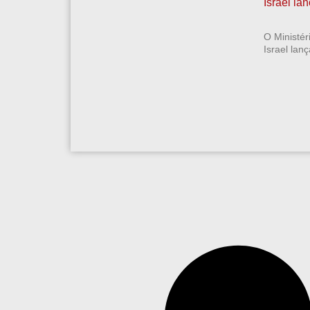
Israel la
O Ministér
Israel lan