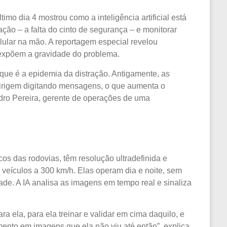
imo dia 4 mostrou como a inteligência artificial está
ção – a falta do cinto de segurança – e monitorar
ular na mão. A reportagem especial revelou
e expõem a gravidade do problema.
ue é a epidemia da distração. Antigamente, as
dirigem digitando mensagens, o que aumenta o
ndro Pereira, gerente de operações de uma
os das rodovias, têm resolução ultradefinida e
veículos a 300 km/h. Elas operam dia e noite, sem
dade. A IA analisa as imagens em tempo real e sinaliza
a ela, para ela treinar e validar em cima daquilo, e
ento em imagens que ela não viu até então”, explica