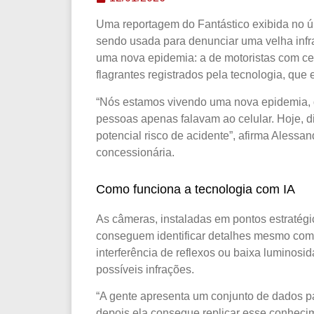
Uma reportagem do Fantástico exibida no últ
sendo usada para denunciar uma velha infra
uma nova epidemia: a de motoristas com cel
flagrantes registrados pela tecnologia, qu
“Nós estamos vivendo uma nova epidemia, q
pessoas apenas falavam ao celular. Hoje, 
potencial risco de acidente”, afirma Alessa
concessionária.
Como funciona a tecnologia com IA
As câmeras, instaladas em pontos estratégic
conseguem identificar detalhes mesmo com 
interferência de reflexos ou baixa luminosi
possíveis infrações.
“A gente apresenta um conjunto de dados par
depois ela consegue replicar esse conhecim