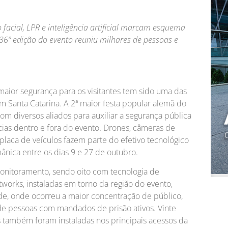
acial, LPR e inteligência artificial marcam esquema
6ª edição do evento reuniu milhares de pessoas e
maior segurança para os visitantes tem sido uma das
 Santa Catarina. A 2ª maior festa popular alemã do
m diversos aliados para auxiliar a segurança pública
as dentro e fora do evento. Drones, câmeras de
e placa de veículos fazem parte do efetivo tecnológico
nica entre os dias 9 e 27 de outubro.
monitoramento, sendo oito com tecnologia de
tworks, instaladas em torno da região do evento,
ade, onde ocorreu a maior concentração de público,
 de pessoas com mandados de prisão ativos. Vinte
 também foram instaladas nos principais acessos da