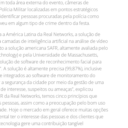
Em toda área externa do evento, câmeras de
ícia Militar localizadas em pontos estratégicos
identificar pessoas procuradas pela polícia como
veu em algum tipo de crime dentro da festa.
a a América Latina da Real Networks, a solução de
amadas de inteligência artificial na análise de vídeo
to a solução americana SAFR, altamente avaliada pelo
echnology) e pela Universidade de Massachusetts,
olução de software de reconhecimento facial para
”. A solução é altamente precisa (99,87%), inclusive
nte integrados ao software de monitoramento do
r a segurança da cidade por meio da gestão de uma
 de interesse, suspeitos ou ameaças”, explicou
AFR da Real Networks, temos cinco princípios que
as pessoas, assim como a preocupação pelo bom uso
ade. Hoje o mercado em geral oferece muitas opções
tal ter o interesse das pessoas e dos clientes que
tecnologia gere uma contribuição tangível