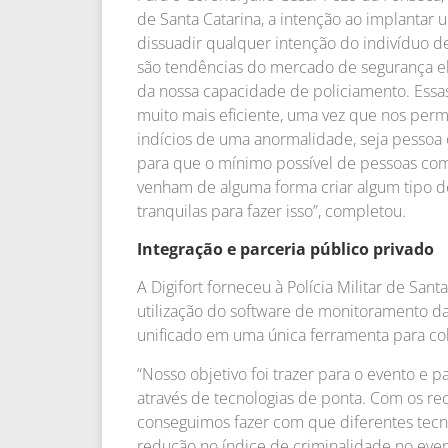
de Santa Catarina, a intenção ao implantar
dissuadir qualquer intenção do indivíduo de
são tendências do mercado de segurança el
da nossa capacidade de policiamento. Essa
muito mais eficiente, uma vez que nos per
indícios de uma anormalidade, seja pessoa 
para que o mínimo possível de pessoas co
venham de alguma forma criar algum tipo d
tranquilas para fazer isso”, completou.
Integração e parceria público privado
A Digifort forneceu à Polícia Militar de Sant
utilização do software de monitoramento da
unificado em uma única ferramenta para co
“Nosso objetivo foi trazer para o evento e
através de tecnologias de ponta. Com os re
conseguimos fazer com que diferentes tecno
redução no índice de criminalidade no event