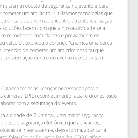
 um sistema robusto de segurança no evento é para
 cometer um ato ilícito. “Utilizamos tecnologias que
etrônica e que vem ao encontro da potencialização
s soluções fazem com que a nossa atividade seja
mite reconhecer com clareza e previamente os
ou veículo”, explicou o coronel. “Criamos uma cerca
m intenção de cometer um ato criminoso ou que
e consternação dentro do evento não se sintam
a Catarina todas as licenças necessárias para a
s câmeras, LPR, reconhecimento facial e drones, tudo
laborar com a segurança do evento.
 para a cidade de Blumenau uma maior segurança
cursos de segurança eletrônica que aplicamos,
logias se integrassem e, dessa forma, alcançar a
o”, falou Carlos Eduardo Bonilha, CEO Digifort.