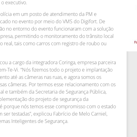
 o executivo.
polícia em um posto de atendimento da PM e
cado no evento por meio do VMS do Digifort. De
ão no entorno do evento funcionaram com a solução
mpresa, permitindo o monitoramento do trânsito local
o real, tais como carros com registro de roubo ou
cou a cargo da integradora Coringa, empresa parceira
m-Te-Vi. “Nós fizemos todo o projeto e implantação
nto até as câmeras nas ruas, e agora somos os
ssas câmeras. Por termos esse relacionamento com os
ipal e também da Secretaria de Segurança Pública,
mplementação do projeto de segurança da
até porque nós temos esse compromisso com o estado
 ser testadas”, explicou Fabrício de Melo Carniel,
emas Inteligentes de Segurança.