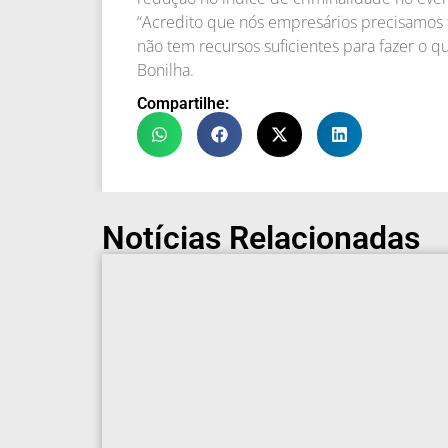
“Acredito que nós empresários precisamos f
não tem recursos suficientes para fazer o q
Bonilha.
Compartilhe:
Notícias Relacionadas