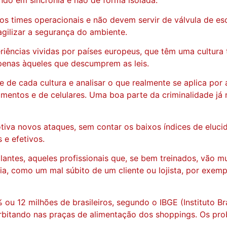
do em sincronia e não de forma isolada.
os times operacionais e não devem servir de válvula de es
gilizar a segurança do ambiente.
ências vividas por países europeus, que têm uma cultura 
 penas àqueles que descumprem as leis.
e de cada cultura e analisar o que realmente se aplica po
tamentos e de celulares. Uma boa parte da criminalidade j
iva novos ataques, sem contar os baixos índices de elucida
 e efetivos.
lantes, aqueles profissionais que, se bem treinados, vão m
a, como um mal súbito de um cliente ou lojista, por exemp
 12 milhões de brasileiros, segundo o IBGE (Instituto Bra
rbitando nas praças de alimentação dos shoppings. Os pr