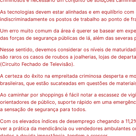
criminosos é necessário um conjunto de soluções caminhan
As tecnologias devem estar alinhadas e em equilíbrio com 
indiscriminadamente os postos de trabalho ao ponto de fra
Um erro muito comum da área é querer se basear em experi
das forças de segurança públicas de lá, além das severas
Nesse sentido, devemos considerar os níveis de maturidad
são raros os casos de roubos a joalherias, lojas de depar
(Circuito Fechado de Televisão).
A certeza do êxito na empreitada criminosa desperta e mot
brasileiras, que estão sucateadas em questões de materiais
Ao caminhar por shoppings é fácil notar a escassez de vigi
orientadores de público, suporte rápido em uma emergênci
a sensação de segurança para todos.
Com os elevados índices de desemprego chegando a 11,2% ou
ver a prática da mendicância ou vendedores ambulantes o
dados a devida importância, tendem a crescer.