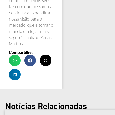
como com o ADB 360,
faz com que possamos
continuar a expandir a
nossa visão para o
mercado, que é tornar o
mundo um lugar mais
seguro”, finalizou Renato
Martins.
Compartilhe:
Notícias Relacionadas