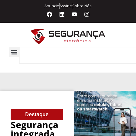
Anuncie
Assine
Sobre Nós
Destaque
Segurança
integrada,