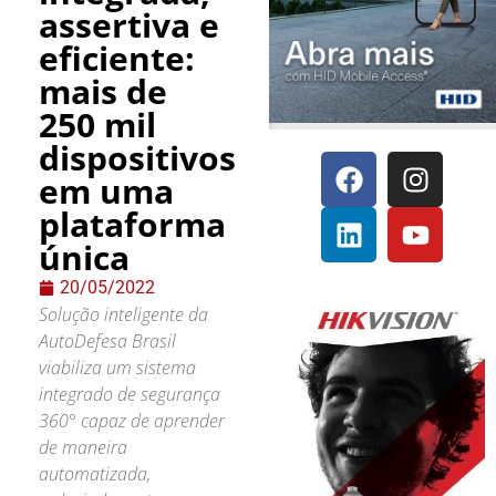
assertiva e
eficiente:
mais de
250 mil
dispositivos
em uma
plataforma
única
20/05/2022
Solução inteligente da
AutoDefesa Brasil
viabiliza um sistema
integrado de segurança
360° capaz de aprender
de maneira
automatizada,