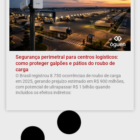
Segurança perimetral para centros logísticos:
como proteger galpões e pátios do roubo de
carga
O Brasil registrou 8.750 ocorrências de roubo de carga
em 2025, gerando prejuízo estimado em R$ 900 milhões,
com potencial de ultrapassar R$ 1 bilhão quando
incluídos os efeitos indiretos: