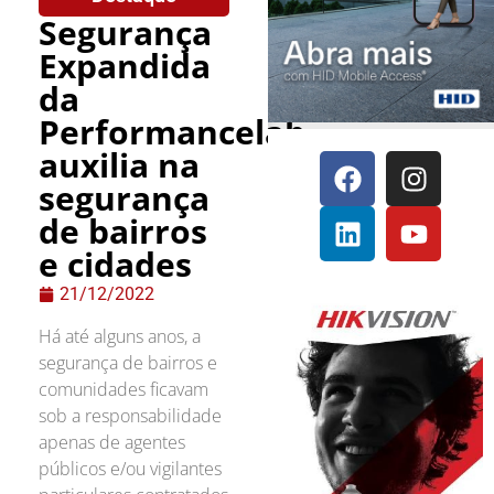
Segurança
Expandida
da
Performancelab
auxilia na
segurança
de bairros
e cidades
21/12/2022
Há até alguns anos, a
segurança de bairros e
comunidades ficavam
sob a responsabilidade
apenas de agentes
públicos e/ou vigilantes