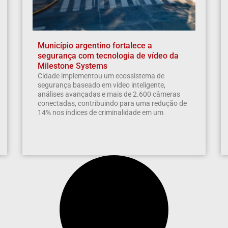
Município argentino fortalece a
segurança com tecnologia de vídeo da
Milestone Systems
Cidade implementou um ecossistema de
segurança baseado em vídeo inteligente,
análises avançadas e mais de 2.600 câmeras
conectadas, contribuindo para uma redução de
14% nos índices de criminalidade em um