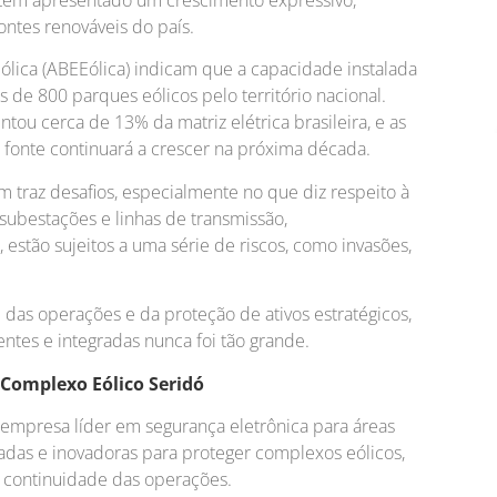
il tem apresentado um crescimento expressivo,
ontes renováveis do país.
ólica (ABEEólica) indicam que a capacidade instalada
s de 800 parques eólicos pelo território nacional.
ou cerca de 13% da matriz elétrica brasileira, e as
 fonte continuará a crescer na próxima década.
 traz desafios, especialmente no que diz respeito à
 subestações e linhas de transmissão,
estão sujeitos a uma série de riscos, como invasões,
as operações e da proteção de ativos estratégicos,
ntes e integradas nunca foi tão grande.
 Complexo Eólico Seridó
, empresa líder em segurança eletrônica para áreas
çadas e inovadoras para proteger complexos eólicos,
a continuidade das operações.