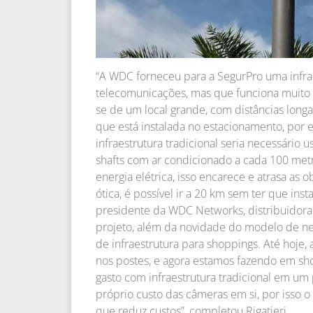
“A WDC forneceu para a SegurPro uma infra
telecomunicações, mas que funciona muito
se de um local grande, com distâncias lon
que está instalada no estacionamento, por
infraestrutura tradicional seria necessário
shafts com ar condicionado a cada 100 me
energia elétrica, isso encarece e atrasa as
ótica, é possível ir a 20 km sem ter que inst
presidente da WDC Networks, distribuidora
projeto, além da novidade do modelo de n
de infraestrutura para shoppings. Até hoje,
nos postes, e agora estamos fazendo em shopp
gasto com infraestrutura tradicional em um
próprio custo das câmeras em si, por isso
que reduz custos”, completou Rigatieri.