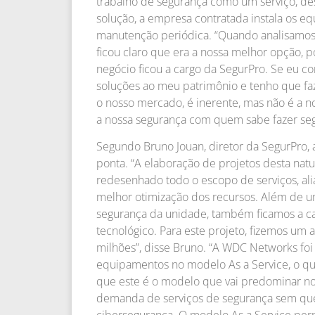
trabalho de segurança como um serviço, d
solução, a empresa contratada instala os eq
manutenção periódica. “Quando analisamos a
ficou claro que era a nossa melhor opção, 
negócio ficou a cargo da SegurPro. Se eu c
soluções ao meu patrimônio e tenho que faz
o nosso mercado, é inerente, mas não é a n
a nossa segurança com quem sabe fazer seg
Segundo Bruno Jouan, diretor da SegurPro,
ponta. “A elaboração de projetos desta nat
redesenhado todo o escopo de serviços, ali
melhor otimização dos recursos. Além de 
segurança da unidade, também ficamos a c
tecnológico. Para este projeto, fizemos um
milhões”, disse Bruno. “A WDC Networks foi
equipamentos no modelo As a Service, o que
que este é o modelo que vai predominar no
demanda de serviços de segurança sem que 