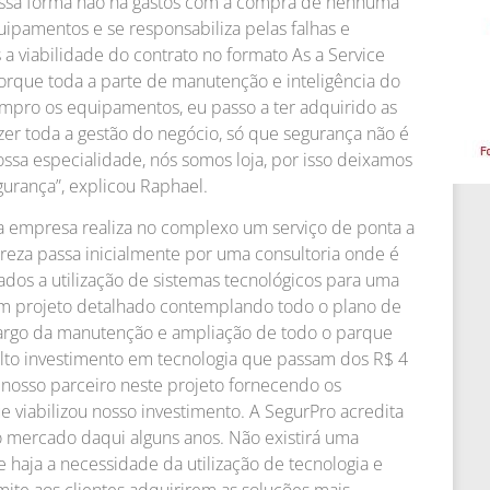
essa forma não há gastos com a compra de nenhuma
uipamentos e se responsabiliza pelas falhas e
 viabilidade do contrato no formato As a Service
porque toda a parte de manutenção e inteligência do
ompro os equipamentos, eu passo a ter adquirido as
er toda a gestão do negócio, só que segurança não é
ossa especialidade, nós somos loja, por isso deixamos
urança”, explicou Raphael.
 a empresa realiza no complexo um serviço de ponta a
ureza passa inicialmente por uma consultoria onde é
ados a utilização de sistemas tecnológicos para uma
um projeto detalhado contemplando todo o plano de
argo da manutenção e ampliação de todo o parque
 alto investimento em tecnologia que passam dos R$ 4
 nosso parceiro neste projeto fornecendo os
 viabilizou nosso investimento. A SegurPro acredita
 mercado daqui alguns anos. Não existirá uma
haja a necessidade da utilização de tecnologia e