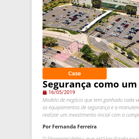
Case
Segurança como um 
16/05/2019
Modelo de negócio que tem ganhado cada vez
os equipamentos de segurança e a manutenç
realizar um investimento inicial com a comp
Por Fernanda Ferreira
O Shopping Vitória, que está localizado na 