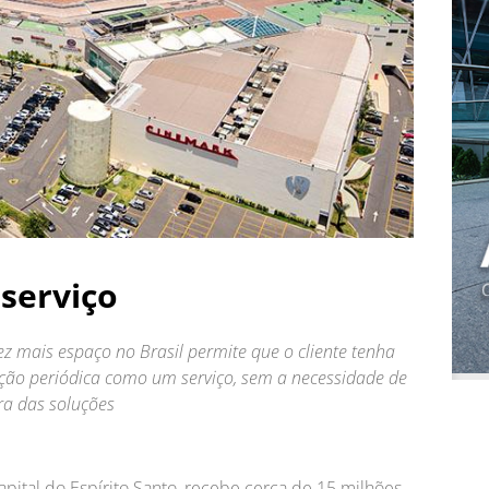
serviço
 mais espaço no Brasil permite que o cliente tenha
ão periódica como um serviço, sem a necessidade de
ra das soluções
capital do Espírito Santo, recebe cerca de 15 milhões