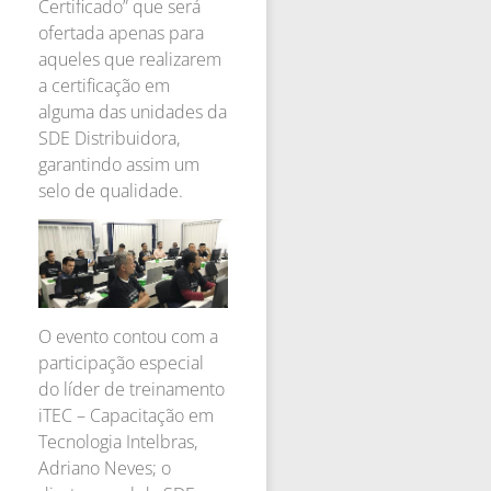
Certificado” que será
ofertada apenas para
aqueles que realizarem
a certificação em
alguma das unidades da
SDE Distribuidora,
garantindo assim um
selo de qualidade.
O evento contou com a
participação especial
do líder de treinamento
iTEC – Capacitação em
Tecnologia Intelbras,
Adriano Neves; o