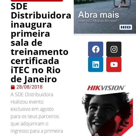
SDE
Distribuidora
inaugura
primeira
sala de
treinamento
certificada
iTEC no Rio
de Janeiro
28/08/2018
A SDE Distribuidora
realizou evento
exclusivo em agosto
para os seus parceiros
que adquiriram o
ingresso para a primeira