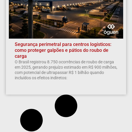
Segurança perimetral para centros logísticos:
como proteger galpões e pátios do roubo de
carga
O Brasil registrou 8.750 ocorrências de roubo de carga
em 2025, gerando prejuízo estimado em R$ 900 milhões,
com potencial de ultrapassar R$ 1 bilhão quando
incluídos os efeitos indiretos: