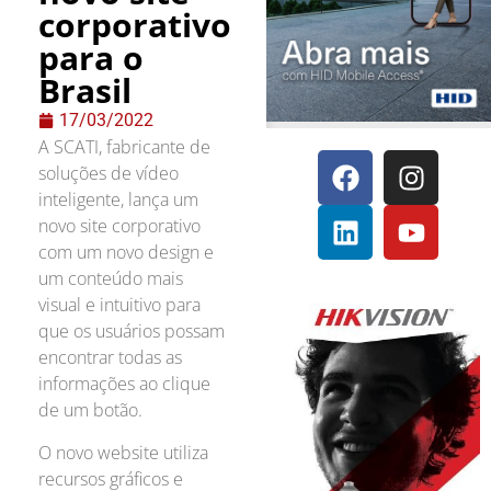
corporativo
para o
Brasil
17/03/2022
A SCATI, fabricante de
soluções de vídeo
inteligente, lança um
novo site corporativo
com um novo design e
um conteúdo mais
visual e intuitivo para
que os usuários possam
encontrar todas as
informações ao clique
de um botão.
O novo website utiliza
recursos gráficos e