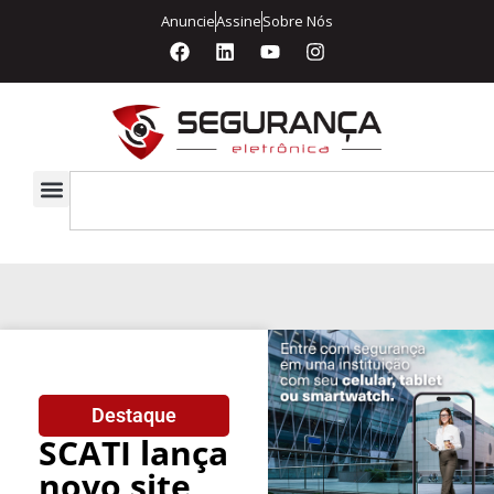
Anuncie
Assine
Sobre Nós
Destaque
SCATI lança
novo site