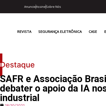
Anuncie
Assine
Sobre Nós
REVISTA
SEGURANÇA ELETRÔNICA
CASE
Destaque
SAFR e Associação Brasil
debater o apoio da IA no
industrial
18/10/2021