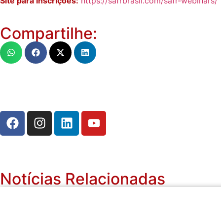
Site para inscrições:
https://safrbrasil.com/safr-webinars/
Compartilhe:
Notícias Relacionadas