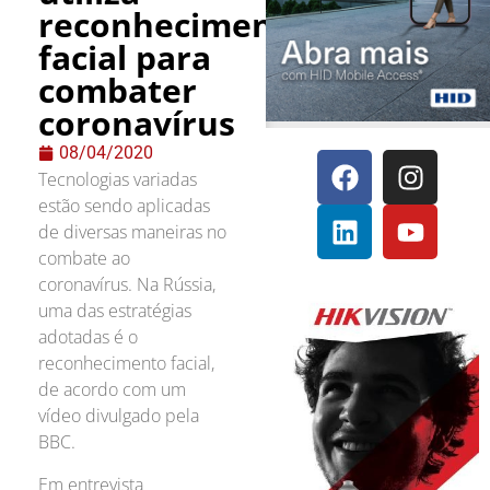
reconhecimento
facial para
combater
coronavírus
08/04/2020
Tecnologias variadas
estão sendo aplicadas
de diversas maneiras no
combate ao
coronavírus. Na Rússia,
uma das estratégias
adotadas é o
reconhecimento facial,
de acordo com um
vídeo divulgado pela
BBC.
Em entrevista