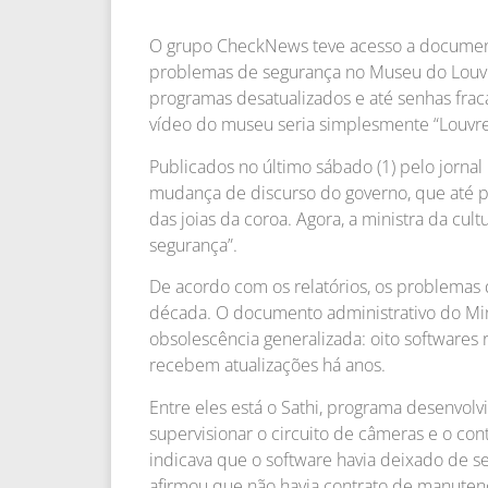
O grupo CheckNews teve acesso a document
problemas de segurança no Museu do Louvre
programas desatualizados e até senhas fraca
vídeo do museu seria simplesmente “Louvre
Publicados no último sábado (1) pelo jorna
mudança de discurso do governo, que até 
das joias da coroa. Agora, a ministra da cul
segurança”.
De acordo com os relatórios, os problemas
década. O documento administrativo do Min
obsolescência generalizada: oito softwares 
recebem atualizações há anos.
Entre eles está o Sathi, programa desenvol
supervisionar o circuito de câmeras e o co
indicava que o software havia deixado de s
afirmou que não havia contrato de manuten