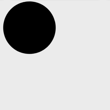
Escolas passam a usar drones com spray
de pimenta contra atiradores nos Estados
Unidos
Dados citados pelo The Guardian indicam que
mais de 398 mil alunos foram expostos à
violência por armas de fogo em instituições de
ensino desde 1999 Em um país marcado