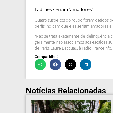
Ladrões seriam ‘amadores’
Quatro suspeitos do roubo foram detidos pe
perfis indicam que eles seriam amadores e 
“Não se trata exatamente de delinquência c
geralmente não associamos aos escalões su
de Paris, Laure Beccuau, à rádio Franceinfo.
Compartilhe:
Notícias Relacionadas