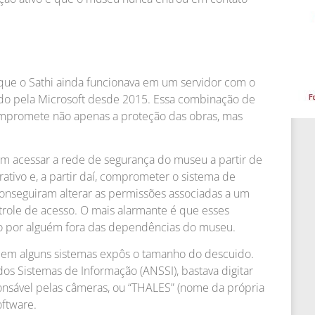
ue o Sathi ainda funcionava em um servidor com o
do pela Microsoft desde 2015. Essa combinação de
ompromete não apenas a proteção das obras, mas
am acessar a rede de segurança do museu a partir de
tivo e, a partir daí, comprometer o sistema de
onseguiram alterar as permissões associadas a um
trole de acesso. O mais alarmante é que esses
o por alguém fora das dependências do museu.
s em alguns sistemas expôs o tamanho do descuido.
s Sistemas de Informação (ANSSI), bastava digitar
nsável pelas câmeras, ou “THALES” (nome da própria
oftware.