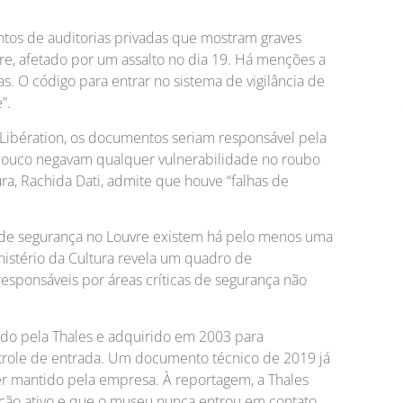
os de auditorias privadas que mostram graves
, afetado por um assalto no dia 19. Há menções a
s. O código para entrar no sistema de vigilância de
”.
l Libération, os documentos seriam responsável pela
pouco negavam qualquer vulnerabilidade no roubo
tura, Rachida Dati, admite que houve “falhas de
 de segurança no Louvre existem há pelo menos uma
istério da Cultura revela um quadro de
responsáveis por áreas críticas de segurança não
vido pela Thales e adquirido em 2003 para
ntrole de entrada. Um documento técnico de 2019 já
er mantido pela empresa. À reportagem, a Thales
ção ativo e que o museu nunca entrou em contato