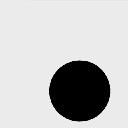
Positivo SEG identifica mudança nos
hábitos de videomonitoramento em
pequenos negócios
Câmeras Wi-Fi, que eram usadas para fins de
segurança residencial, passam a apoiar as
rotinas operacionais de empreendedores, que as
utilizam para acompanhar operações, equipes e