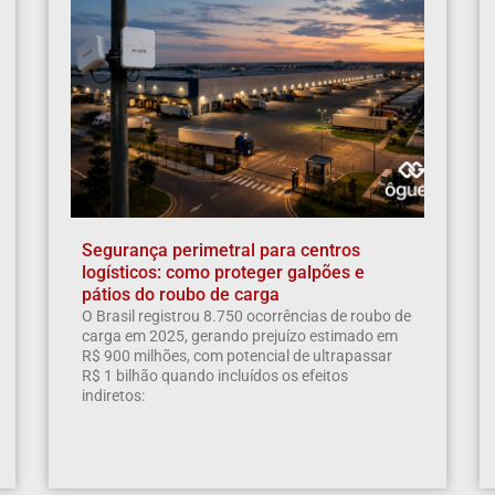
Segurança perimetral para centros
logísticos: como proteger galpões e
pátios do roubo de carga
O Brasil registrou 8.750 ocorrências de roubo de
carga em 2025, gerando prejuízo estimado em
R$ 900 milhões, com potencial de ultrapassar
R$ 1 bilhão quando incluídos os efeitos
indiretos: