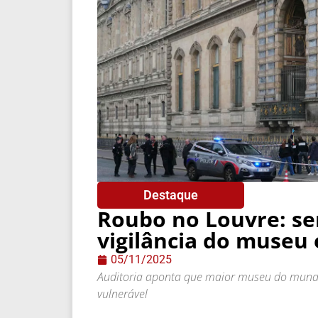
Destaque
Roubo no Louvre: se
vigilância do museu 
05/11/2025
Auditoria aponta que maior museu do mundo
vulnerável