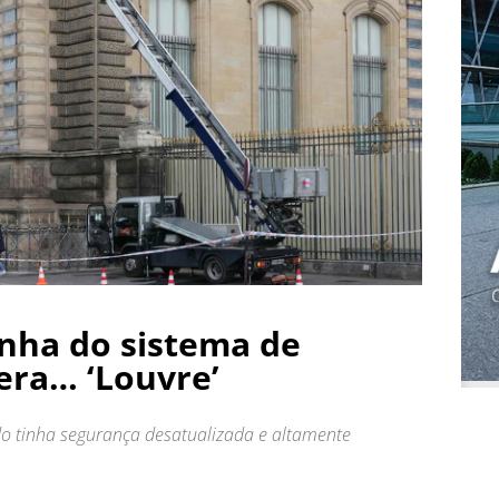
nha do sistema de
era… ‘Louvre’
 tinha segurança desatualizada e altamente