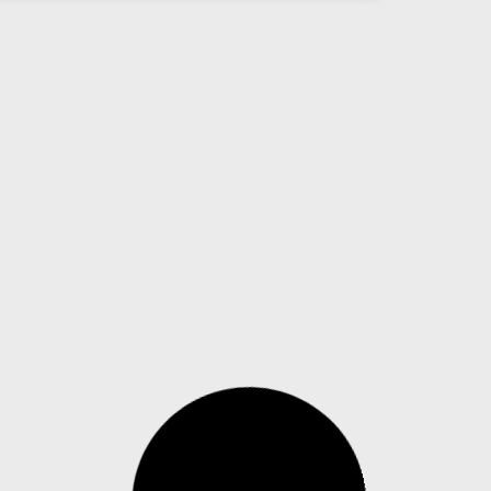
Tecnologia testada em SP aponta
impacto milionário de trotes no
atendimento de emergência
O alto volume de trotes e chamados
improdutivos ainda é um dos principais gargalos
das centrais de emergência no Brasil, com
impacto direto sobre a capacidade de resposta