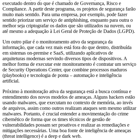
executado dentro do que é chamado de Governança, Risco e
Compliance. A partir deste programa, os projetos de segurança farão
muito mais sentido. Para uma empresa, por exemplo, pode fazer
sentido priorizar um serviço de antiphishing, enquanto para outra o
melhor seja criptografar os dados que são utilizados na nuvem, ou
até mesmo a adequação à Lei Geral de Proteção de Dados (LGPD).
Um outro pilar é o monitoramento ativo da segurança da
informação, que cada vez mais está fora do que dentro, distribuída
em sistemas on-premise e SaaS, utilizando aplicativos de
arquiteturas modernas servindo diversos tipos de dispositivos. A
melhor forma de executar este monitoramento é contratar um serviço
de Security Operations Center, que combine processos maduros
(playbooks) e tecnologia de ponta – automação e inteligência
artificial.
Próximo à monitoração ativa da segurança está a busca contínua e
entendimento dos novos modelos de ameaças. Alguns hackers estão
usando malwares, que executam no contexto de memória, ao invés
de arquivos, assim como outros realizam ataques sem mesmo utilizar
malwares. Portanto, é crucial entender a movimentação do crime
cibernético de forma que os times técnicos de gestão de
vulnerabilidades possam ser proativos e realizar as remediações e
mitigações necessárias. Uma boa fonte de inteligência de ameaças
(threat intelligence) é a deep e dark web.