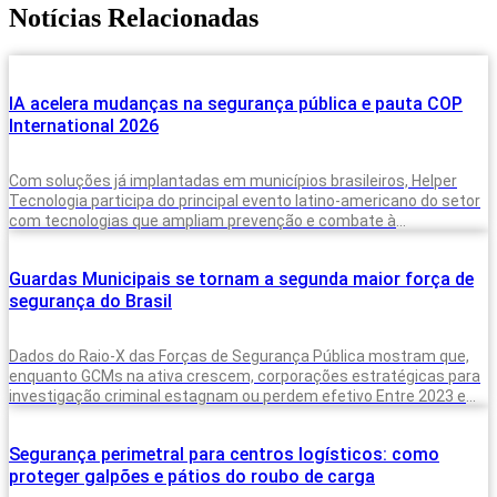
Notícias Relacionadas
IA acelera mudanças na segurança pública e pauta COP
International 2026
Com soluções já implantadas em municípios brasileiros, Helper
Tecnologia participa do principal evento latino-americano do setor
com tecnologias que ampliam prevenção e combate à
criminalidade A inteligência artificial deixou de
Guardas Municipais se tornam a segunda maior força de
segurança do Brasil
Dados do Raio-X das Forças de Segurança Pública mostram que,
enquanto GCMs na ativa crescem, corporações estratégicas para
investigação criminal estagnam ou perdem efetivo Entre 2023 e
2025, o Brasil
Segurança perimetral para centros logísticos: como
proteger galpões e pátios do roubo de carga